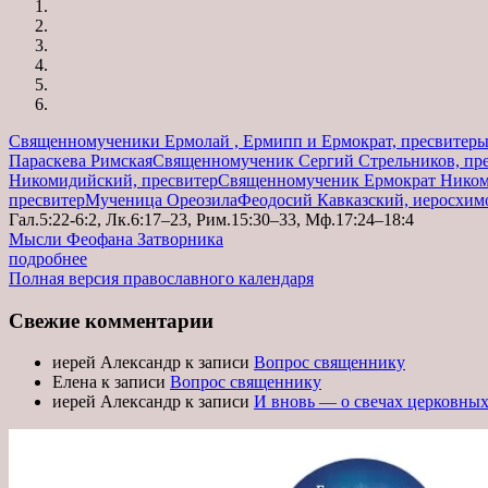
Священномученики Ермолай , Ермипп и Ермократ, пресвитер
Параскева Римская
Священномученик Сергий Стрельников, пр
Никомидийский, пресвитер
Священномученик Ермократ Ником
пресвитер
Мученица Ореозила
Феодосий Кавказский, иеросхим
Гал.5:22-6:2, Лк.6:17–23, Рим.15:30–33, Мф.17:24–18:4
Мысли Феофана Затворника
подробнее
Полная версия православного календаря
Свежие комментарии
иерей Александр
к записи
Вопрос священнику
Елена
к записи
Вопрос священнику
иерей Александр
к записи
И вновь — о свечах церковны