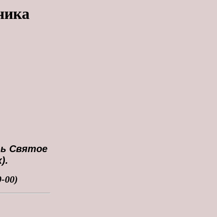
ника
ь Святое
).
0-00)