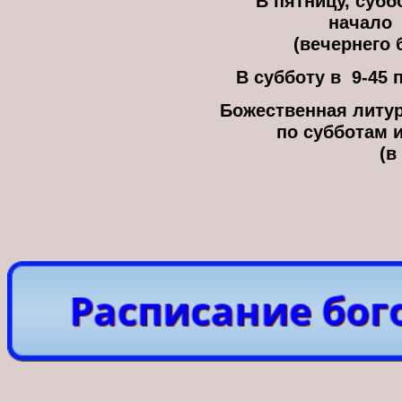
В пятницу, суб
начало 
(вечернего 
В субботу в  9-45
Божественная литург
 по субботам 
(в