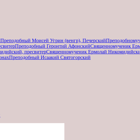
ы
Преподобный Моисей Угрин (венгр), Печерский
Преподобному
есвитер
Преподобный Геронтий Афонский
Священномученик Ер
идийский, пресвитер
Священномученик Ермолай Никомидийски
онах
Преподобный Исаакий Святогорский
х