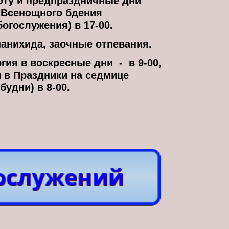
боту и предпраздничные дни
 Всенощного бдения 

богослужения) в 17-00.  
 панихида, заочные отпевания.
ия в воскресные дни  -  в 9-00,
и в Праздники на седмице 

 будни) 
в 8-00.
